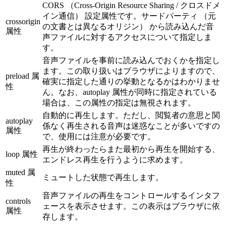
CORS （Cross-Origin Resource Sharing / クロスドメ
イン通信） 設定属性です。サードパーティ （元
crossorigin
の文書とは異なるオリジン） から読み込んだ音
属性
声ファイルに対するアクセスについて指定しま
す。
音声ファイルを事前に読み込んでおくかを指定し
ます。この取り扱いはブラウザによりますので、
preload 属
確実に指定した通りの挙動となるかはわかりませ
性
ん。なお、autoplay 属性が同時に指定されている
場合は、この属性の指定は無視されます。
自動的に再生します。ただし、閲覧者の意思と関
autoplay
係なく再生される音声は迷惑なことが多いですの
属性
で、使用には注意が必要です。
再生が終わったらまた最初から再生を開始する、
loop 属性
エンドレス再生を行うように求めます。
muted 属
ミュートした状態で再生します。
性
音声ファイルの再生をコントロールするインタフ
controls
ェースを表示させます。この表示はブラウザに依
属性
存します。