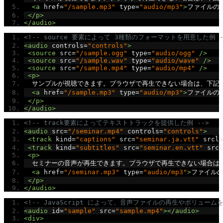
<a
href
=
"/sample.mp3"
type
=
"audio/mp3"
>
ファイルのダ
</p>
</audio>
<!-- source 要素によって 3種類のフォーマットを用意した例 -
<audio
controls
=
"controls"
>
<source
src
=
"/sample.ogg"
type
=
"audio/ogg"
/>
<source
src
=
"/sample.wav"
type
=
"audio/wave"
/>
<source
src
=
"/sample.mp4"
type
=
"audio/mp4"
/>
<p>
  サンプルが視聴できます。ブラウザで再生できない場合は、下記
<a
href
=
"/sample.mp3"
type
=
"audio/mp3"
>
ファイルのダ
</p>
</audio>
<!-- track要素によってテキストトラックを提供した例 -->
<audio
src
=
"/seminar.mp4"
controls
=
"controls"
>
<track
kind
=
"captions"
src
=
"seminar.ja.vtt"
srcla
<track
kind
=
"subtitles"
src
=
"seminar.en.vtt"
srcl
<p>
  セミナーの音声が再生できます。ブラウザで再生できない場合は
<a
href
=
"/seminar.mp3"
type
=
"audio/mp3"
>
ファイルの
</p>
</audio>
<!-- JavaScript によって、音声ファイルの再生やボリューム
<audio
id
=
"sample"
src
=
"sample.mp4"
></audio>
<div>