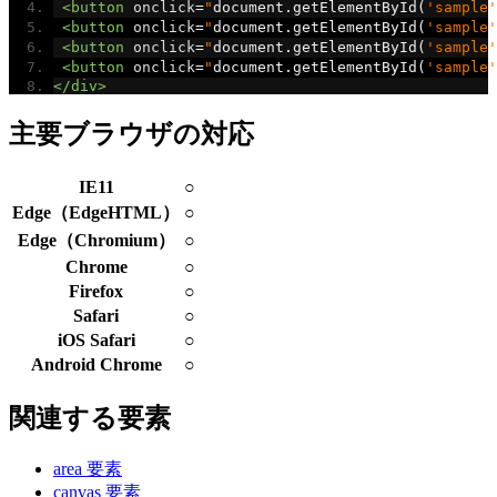
<button
onclick
=
"
document
.
getElementById
(
'sample'
<button
onclick
=
"
document
.
getElementById
(
'sample'
<button
onclick
=
"
document
.
getElementById
(
'sample'
<button
onclick
=
"
document
.
getElementById
(
'sample'
</div>
主要ブラウザの対応
IE11
○
Edge（EdgeHTML）
○
Edge（Chromium）
○
Chrome
○
Firefox
○
Safari
○
iOS Safari
○
Android Chrome
○
関連する要素
area 要素
canvas 要素