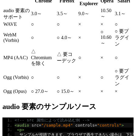
Chrome
Firefox
Opera
Safari
Explorer
audio 要素の
10.50
3.0～
3.5～
9.0～
3.1～
～
サポート
WAVE
○
○
×
×
○
○ 要プ
○
WebM
10.60
○
○ 4.0～
×
ラグイ
(Vorbis)
～
ン
△
△ 要コ
MP4 (AAC)
Chromium
○
×
○
ーデック
を除く
○ 要プ
Ogg (Vorbis)
○
○
×
○
ラグイ
ン
Ogg (Opus)
○ 27.0～
○ 15.0～
×
×
×
audio 要素のサンプルソース
<!-- src 属性によって読み込む例 -->
<audio
src
=
"/sample.mp4"
controls
=
"controls"
>
<p>
  サンプルが視聴できます。ブラウザで再生できない場合は、下記