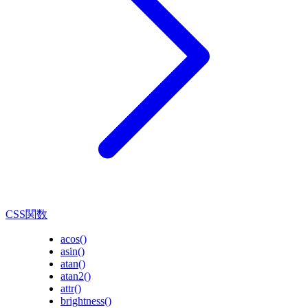
CSS関数
acos()
asin()
atan()
atan2()
attr()
brightness()