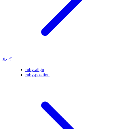
ルビ
ruby-align
ruby-position