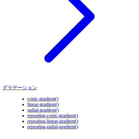
グラデーション
conic-gradient()
linear-gradient()
radial-gradient()
repeating-conic-gradient()
repeating-linear-gradient()
repeating-radial-gradient()