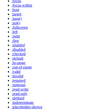
:focus
:focus-within
:host
:target
:lang()
:not()
:fullscreen
:left
:right
:first
:enabled
:disabled
:checked
:default
:in-range
:out-of-range
:valid
:invalid
:required
:optional
:read-write
:read-only
:defined
:indeterminate
:placeholder-shown