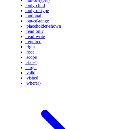
:nth-of-type()
:only-child
:only-of-type
:optional
:out-of-range
:placeholder-shown
:read-only
:read-write
:required
:right
:root
:scope
:state()
:target
:valid
:visited
:where()