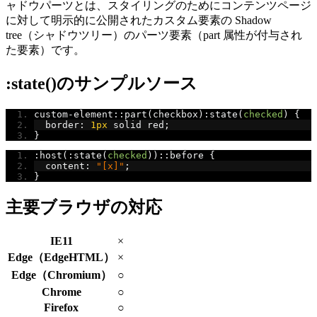
ャドウパーツとは、スタイリングのためにコンテンツページ
に対して明示的に公開されたカスタム要素の Shadow
tree（シャドウツリー）のパーツ要素（part 属性が付与され
た要素）です。
:state()のサンプルソース
custom
-
element
::
part
(
checkbox
):
state
(
checked
)
{
  border
:
1px
 solid red
;
}
:
host
(:
state
(
checked
))::
before 
{
  content
:
"[x]"
;
}
主要ブラウザの対応
IE11
×
Edge（EdgeHTML）
×
Edge（Chromium）
○
Chrome
○
Firefox
○