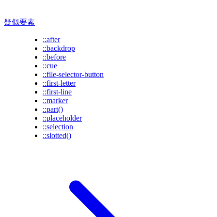
疑似要素
::after
::backdrop
::before
::cue
::file-selector-button
::first-letter
::first-line
::marker
::part()
::placeholder
::selection
::slotted()