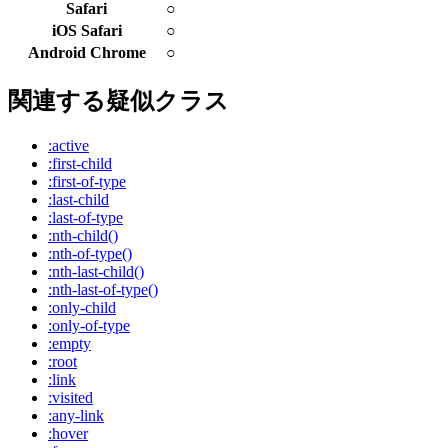
Safari
○
iOS Safari
○
Android Chrome
○
関連する疑似クラス
:active
:first-child
:first-of-type
:last-child
:last-of-type
:nth-child()
:nth-of-type()
:nth-last-child()
:nth-last-of-type()
:only-child
:only-of-type
:empty
:root
:link
:visited
:any-link
:hover