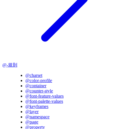
@-規則
@charset
@color-profile
@container
@counter-style
@font-feature-values
@font-palette-values
@keyframes
@layer
@namespace
@page
@property