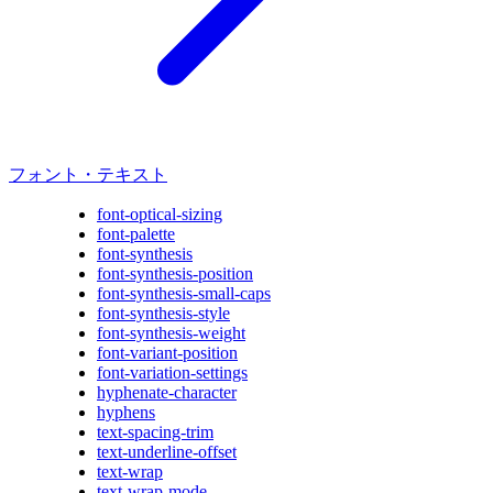
フォント・テキスト
font-optical-sizing
font-palette
font-synthesis
font-synthesis-position
font-synthesis-small-caps
font-synthesis-style
font-synthesis-weight
font-variant-position
font-variation-settings
hyphenate-character
hyphens
text-spacing-trim
text-underline-offset
text-wrap
text-wrap-mode