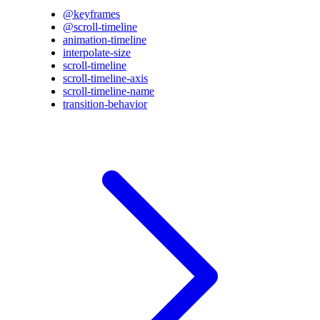
@keyframes
@scroll-timeline
animation-timeline
interpolate-size
scroll-timeline
scroll-timeline-axis
scroll-timeline-name
transition-behavior