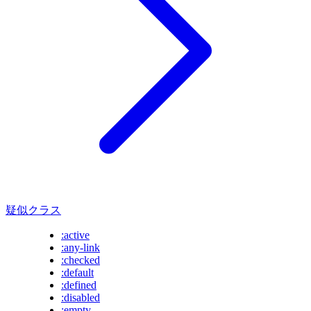
疑似クラス
:active
:any-link
:checked
:default
:defined
:disabled
:empty