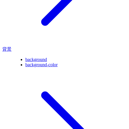
背景
background
background-color