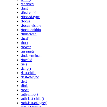
:enabled
:first
:first-child
:first-of-type
:focus
:focus-visible
:focus-within
:fullscreen
:has()
:host
:hover
:in-range
:indeterminate
:invalid
:is()
:lang()
:last-child
:last-of-type
:left
:link
:not()
:nth-child()
:nth-last-child()
:nth-last-of-type()