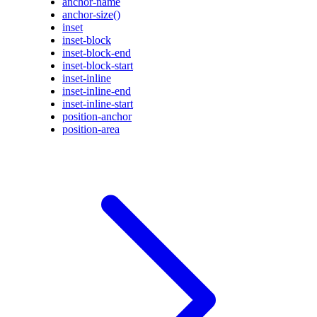
anchor-name
anchor-size()
inset
inset-block
inset-block-end
inset-block-start
inset-inline
inset-inline-end
inset-inline-start
position-anchor
position-area