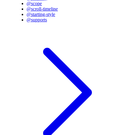
@scope
@scroll-timeline
@starting-style
@supports