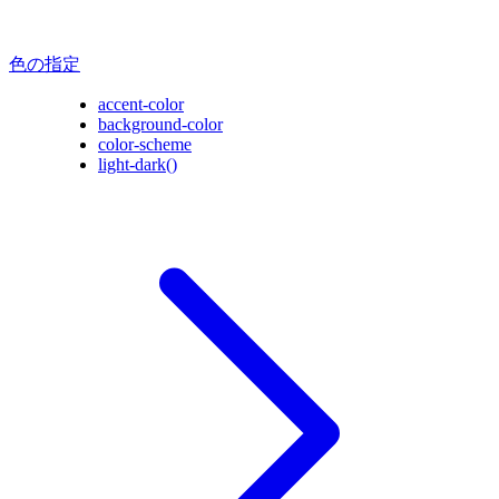
色の指定
accent-color
background-color
color-scheme
light-dark()