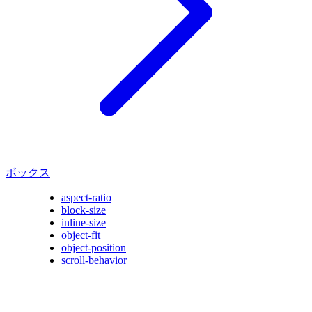
ボックス
aspect-ratio
block-size
inline-size
object-fit
object-position
scroll-behavior