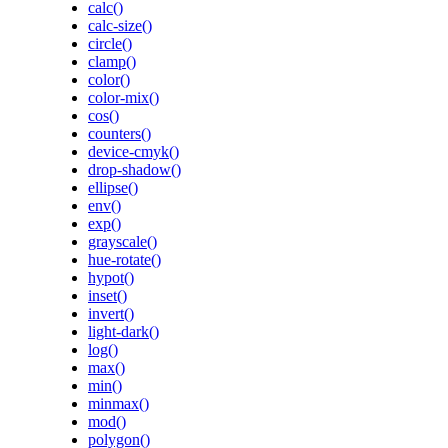
calc()
calc-size()
circle()
clamp()
color()
color-mix()
cos()
counters()
device-cmyk()
drop-shadow()
ellipse()
env()
exp()
grayscale()
hue-rotate()
hypot()
inset()
invert()
light-dark()
log()
max()
min()
minmax()
mod()
polygon()