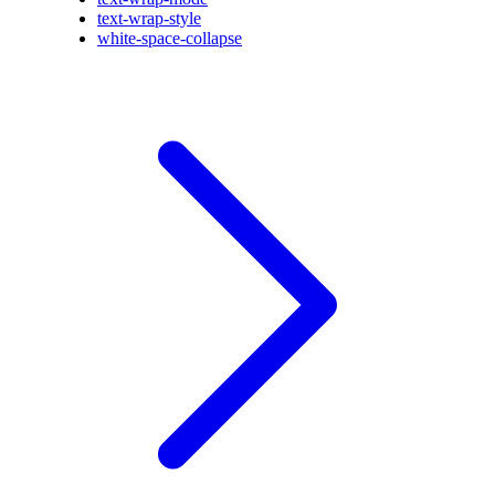
text-wrap-style
white-space-collapse