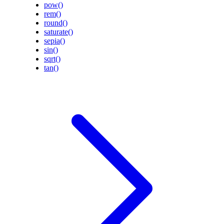
pow()
rem()
round()
saturate()
sepia()
sin()
sqrt()
tan()